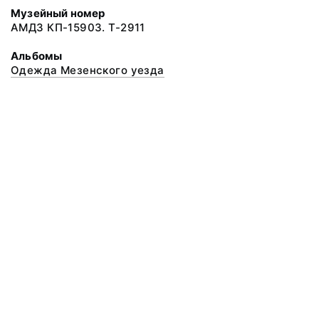
Музейный номер
АМДЗ КП-15903. Т-2911
Альбомы
Одежда Мезенского уезда
© 2020 ФГБУК «Архангельский государственный музей деревянного
зодчества и народного искусства «Малые Корелы»
Все права защищены.
Условия использования материалов сайта