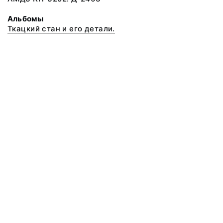
Альбомы
Ткацкий стан и его детали.
© 2020 ФГБУК «Архангельский государственный музей деревянного
зодчества и народного искусства «Малые Корелы»
Все права защищены.
Условия использования материалов сайта
Отправить сообщение
Сообщение об ошибке