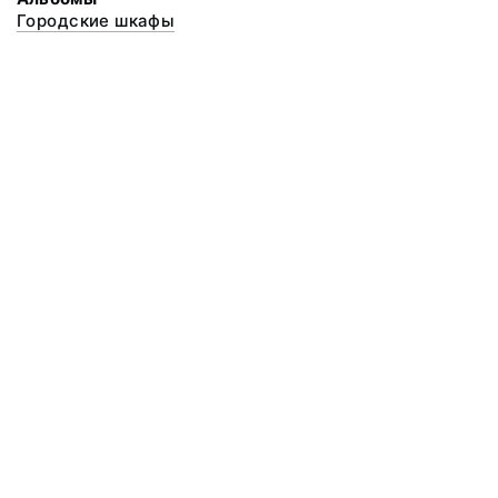
Городские шкафы
© 2020 ФГБУК «Архангельский государственный музей деревянного
зодчества и народного искусства «Малые Корелы»
Все права защищены.
Условия использования материалов сайта
Отправить сообщение
Сообщение об ошибке
Перейти на сайт музея