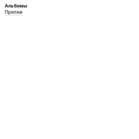
Альбомы
Прялки
© 2020 ФГБУК «Архангельский государственный музей деревянного
зодчества и народного искусства «Малые Корелы»
Все права защищены.
Условия использования материалов сайта
Отправить сообщение
Сообщение об ошибке
Перейти на сайт музея