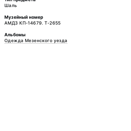
Шаль
Музейный номер
АМДЗ КП-14679. Т-2655
Альбомы
Одежда Мезенского уезда
© 2020 ФГБУК «Архангельский государственный музей деревянного
зодчества и народного искусства «Малые Корелы»