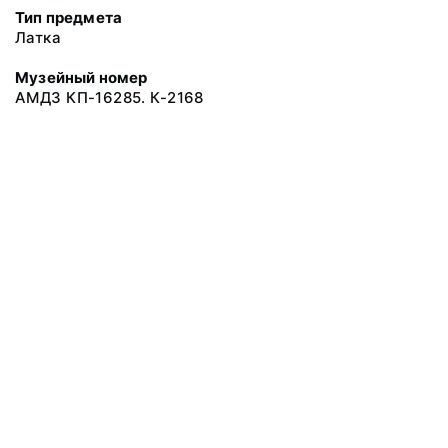
Тип предмета
Латка
Музейный номер
АМДЗ КП-16285. К-2168
© 2020 ФГБУК «Архангельский государственный музей деревянного
зодчества и народного искусства «Малые Корелы»
Все права защищены.
Условия использования материалов сайта