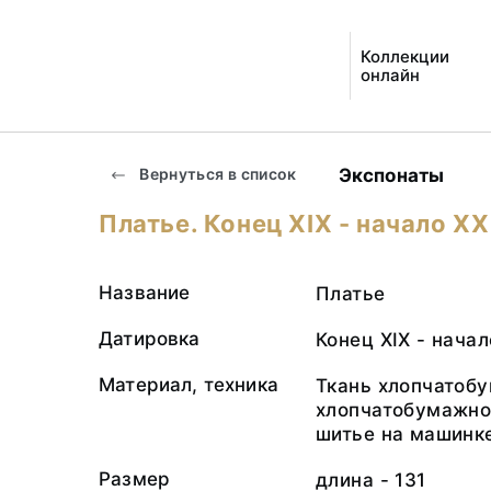
Коллекции
онлайн
Экспонаты
Вернуться в список
Платье. Конец ХIХ - начало ХХ
Название
Платье
Датировка
Конец ХIХ - начал
Материал, техника
Ткань хлопчатоб
хлопчатобумажно
шитье на машинк
Размер
длина - 131