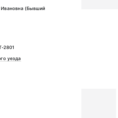
 Ивановна (Бывший
а
Т-2801
го уезда