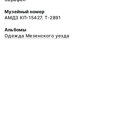
Музейный номер
АМДЗ КП-15427. Т-2891
Альбомы
Одежда Мезенского уезда
© 2020 ФГБУК «Архангельский государственный музей деревянного
зодчества и народного искусства «Малые Корелы»
Все права защищены.