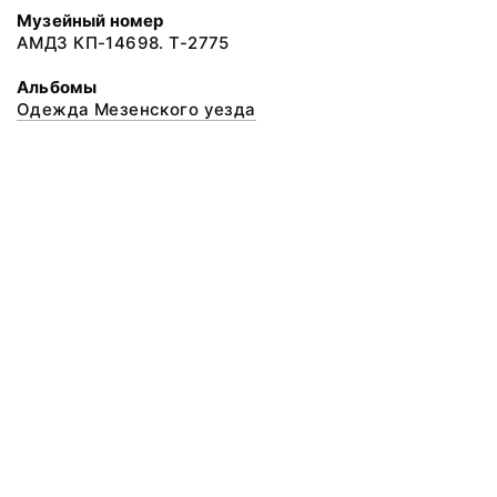
Музейный номер
АМДЗ КП-14698. Т-2775
Альбомы
Одежда Мезенского уезда
© 2020 ФГБУК «Архангельский государственный музей деревянного
зодчества и народного искусства «Малые Корелы»
Все права защищены.
Условия использования материалов сайта