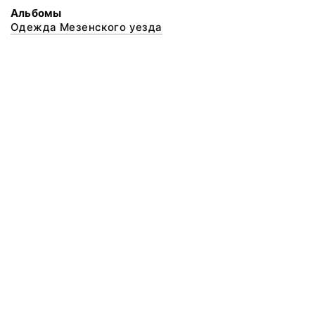
Альбомы
Одежда Мезенского уезда
© 2020 ФГБУК «Архангельский государственный музей деревянного
зодчества и народного искусства «Малые Корелы»
Все права защищены.
Условия использования материалов сайта
Отправить сообщение
Сообщение об ошибке
Перейти на сайт музея