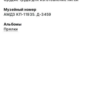
Музейный номер
АМДЗ КП-11935. Д-3459
Альбомы
Прялки
© 2020 ФГБУК «Архангельский государственный музей деревянного
зодчества и народного искусства «Малые Корелы»
Все права защищены.