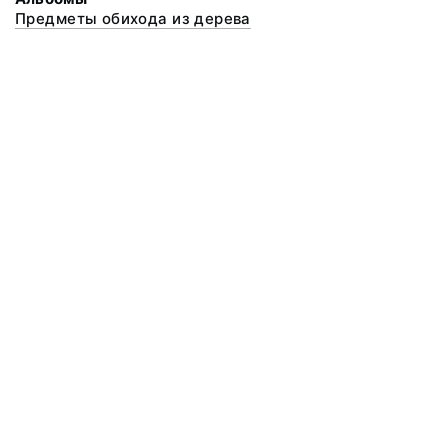
Предметы обихода из дерева
© 2020 ФГБУК «Архангельский государственный музей деревянного
зодчества и народного искусства «Малые Корелы»
Все права защищены.
Условия использования материалов сайта
Отправить сообщение
Сообщение об ошибке
Перейти на сайт музея