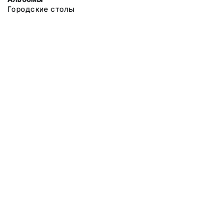
Городские столы
© 2020 ФГБУК «Архангельский государственный музей деревянного
зодчества и народного искусства «Малые Корелы»
Все права защищены.
Условия использования материалов сайта
Отправить сообщение
Сообщение об ошибке
Перейти на сайт музея