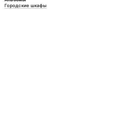
Городские шкафы
© 2020 ФГБУК «Архангельский государственный музей деревянного
зодчества и народного искусства «Малые Корелы»
Все права защищены.
Условия использования материалов сайта
Отправить сообщение
Сообщение об ошибке
Перейти на сайт музея