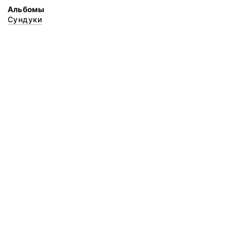
Альбомы
Сундуки
© 2020 ФГБУК «Архангельский государственный музей деревянного
зодчества и народного искусства «Малые Корелы»
Все права защищены.
Условия использования материалов сайта
Отправить сообщение
Сообщение об ошибке
Перейти на сайт музея