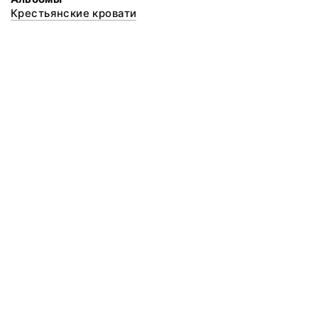
Крестьянские кровати
© 2020 ФГБУК «Архангельский государственный музей деревянного
зодчества и народного искусства «Малые Корелы»
Все права защищены.
Условия использования материалов сайта
Отправить сообщение
Сообщение об ошибке
Перейти на сайт музея