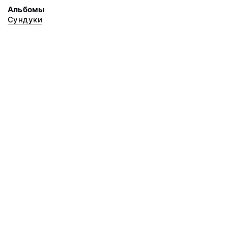
Альбомы
Сундуки
© 2020 ФГБУК «Архангельский государственный музей деревянного
зодчества и народного искусства «Малые Корелы»
Все права защищены.
Условия использования материалов сайта
Отправить сообщение
Сообщение об ошибке
Перейти на сайт музея