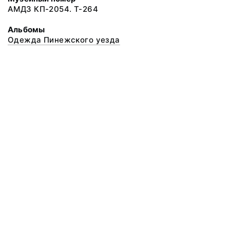
АМДЗ КП-2054. Т-264
Альбомы
Одежда Пинежского уезда
© 2020 ФГБУК «Архангельский государственный музей деревянного
зодчества и народного искусства «Малые Корелы»
Все права защищены.
Условия использования материалов сайта
Отправить сообщение