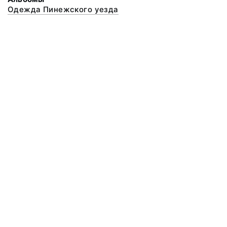
Одежда Пинежского уезда
© 2020 ФГБУК «Архангельский государственный музей деревянного
зодчества и народного искусства «Малые Корелы»
Все права защищены.
Условия использования материалов сайта
Отправить сообщение
Сообщение об ошибке
Перейти на сайт музея