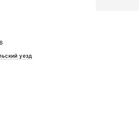
а
6
льский уезд