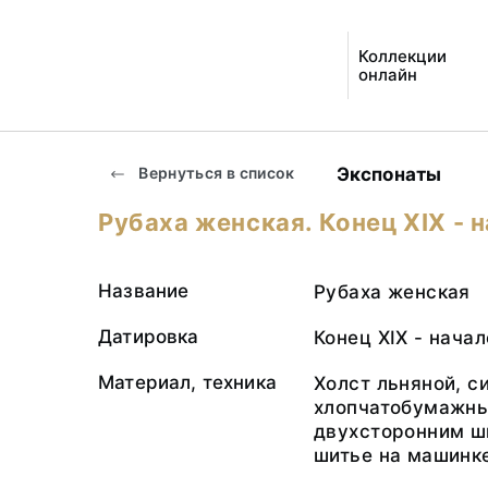
Коллекции
онлайн
Экспонаты
Вернуться в список
Рубаха женская. Конец ХIХ - н
Название
Рубаха женская
Датировка
Конец ХIХ - начал
Материал, техника
Холст льняной, си
хлопчатобумажны
двухсторонним шв
шитье на машинк