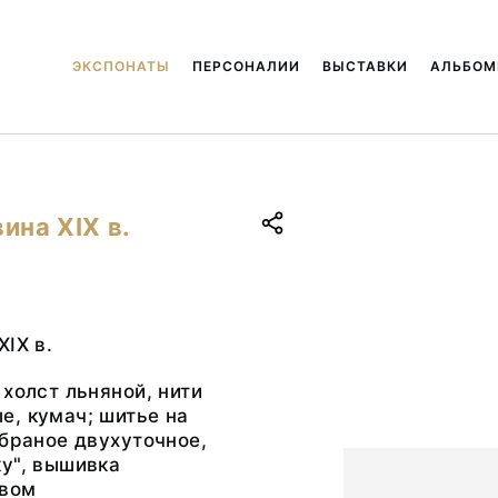
ЭКСПОНАТЫ
ПЕРСОНАЛИИ
ВЫСТАВКИ
АЛЬБО
ина ХIХ в.
ХIХ в.
 холст льняной, нити
, кумач; шитье на
 браное двухуточное,
у", вышивка
швом