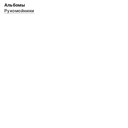
Альбомы
Рукомойники
© 2020 ФГБУК «Архангельский государственный музей деревянного
зодчества и народного искусства «Малые Корелы»
Все права защищены.
Условия использования материалов сайта
Отправить сообщение
Сообщение об ошибке
Перейти на сайт музея