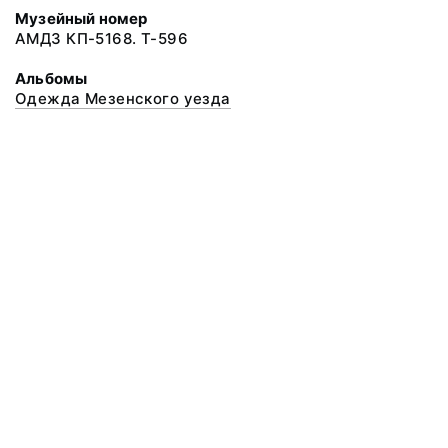
Музейный номер
АМДЗ КП-5168. Т-596
Альбомы
Одежда Мезенского уезда
© 2020 ФГБУК «Архангельский государственный музей деревянного
зодчества и народного искусства «Малые Корелы»
Все права защищены.
Условия использования материалов сайта