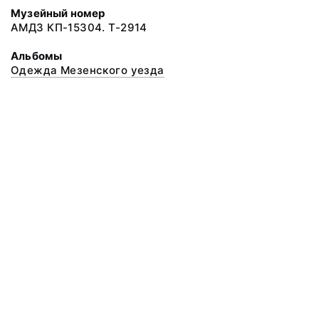
Музейный номер
АМДЗ КП-15304. Т-2914
Альбомы
Одежда Мезенского уезда
© 2020 ФГБУК «Архангельский государственный музей деревянного
зодчества и народного искусства «Малые Корелы»
Все права защищены.
Условия использования материалов сайта