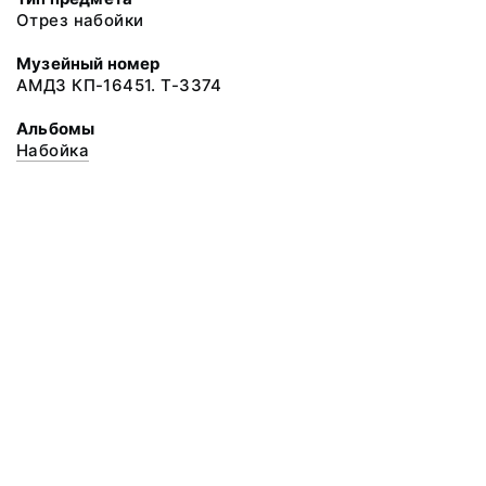
Отрез набойки
Музейный номер
АМДЗ КП-16451. Т-3374
Альбомы
Набойка
© 2020 ФГБУК «Архангельский государственный музей деревянного
зодчества и народного искусства «Малые Корелы»