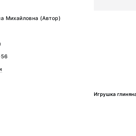
а Михайловна (Автор)
я
-56
и
Игрушка глинян