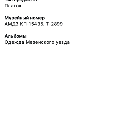
Платок
Музейный номер
АМДЗ КП-15435. Т-2899
Альбомы
Одежда Мезенского уезда
© 2020 ФГБУК «Архангельский государственный музей деревянного
зодчества и народного искусства «Малые Корелы»