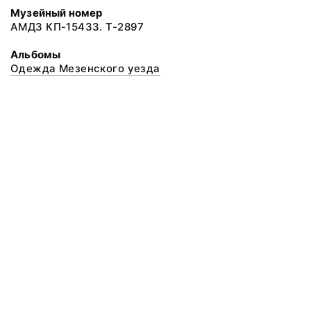
Музейный номер
АМДЗ КП-15433. Т-2897
Альбомы
Одежда Мезенского уезда
© 2020 ФГБУК «Архангельский государственный музей деревянного
зодчества и народного искусства «Малые Корелы»
Все права защищены.
Условия использования материалов сайта