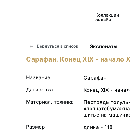
Коллекции
онлайн
Экспонаты
Вернуться в список
Сарафан. Конец ХIХ - начало Х
Название
Сарафан
Датировка
Конец ХIХ - начал
Материал, техника
Пестрядь полульн
хлопчатобумажная
шитье на машинк
Размер
длина - 118