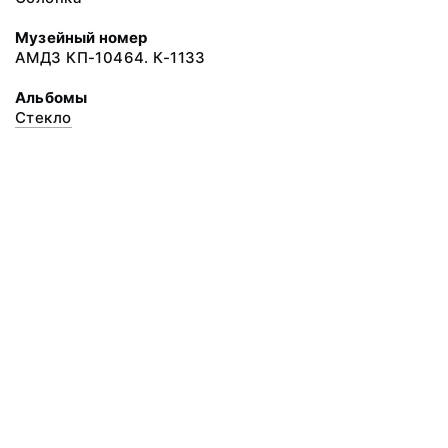
Музейный номер
АМДЗ КП-10464. К-1133
Альбомы
Стекло
© 2020 ФГБУК «Архангельский государственный музей деревянного
зодчества и народного искусства «Малые Корелы»
Все права защищены.