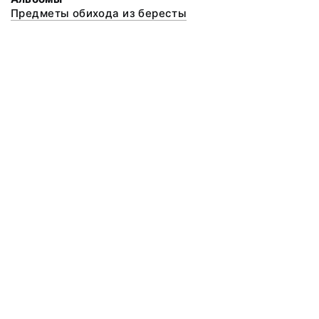
Предметы обихода из бересты
© 2020 ФГБУК «Архангельский государственный музей деревянного
зодчества и народного искусства «Малые Корелы»
Все права защищены.
Условия использования материалов сайта
Отправить сообщение
Сообщение об ошибке
Перейти на сайт музея