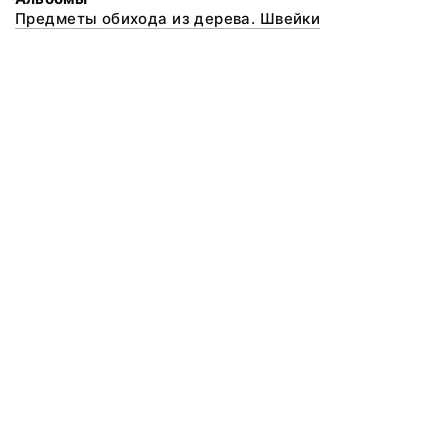
Предметы обихода из дерева. Швейки
© 2020 ФГБУК «Архангельский государственный музей деревянного
зодчества и народного искусства «Малые Корелы»
Все права защищены.
Условия использования материалов сайта
Отправить сообщение
Сообщение об ошибке
Перейти на сайт музея