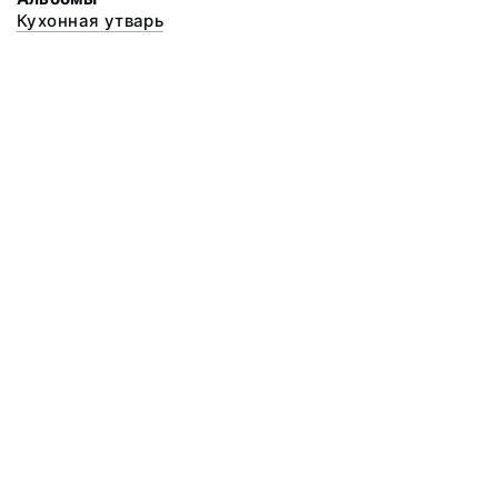
Кухонная утварь
© 2020 ФГБУК «Архангельский государственный музей деревянного
зодчества и народного искусства «Малые Корелы»
Все права защищены.
Условия использования материалов сайта
Отправить сообщение
Сообщение об ошибке
Перейти на сайт музея