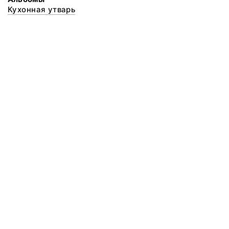
Кухонная утварь
© 2020 ФГБУК «Архангельский государственный музей деревянного
зодчества и народного искусства «Малые Корелы»
Все права защищены.
Условия использования материалов сайта
Отправить сообщение
Сообщение об ошибке
Перейти на сайт музея