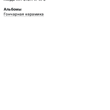
Альбомы
Гончарная керамика
© 2020 ФГБУК «Архангельский государственный музей деревянного
зодчества и народного искусства «Малые Корелы»
Все права защищены.
Условия использования материалов сайта
Отправить сообщение
Сообщение об ошибке