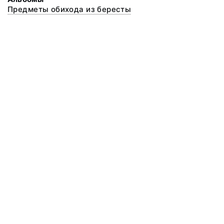
Предметы обихода из бересты
© 2020 ФГБУК «Архангельский государственный музей деревянного
зодчества и народного искусства «Малые Корелы»
Все права защищены.
Условия использования материалов сайта
Отправить сообщение
Сообщение об ошибке
Перейти на сайт музея